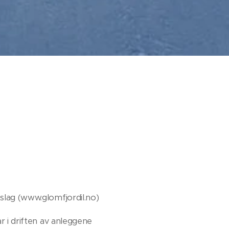
tslag (www.glomfjordil.no)
ar i driften av anleggene