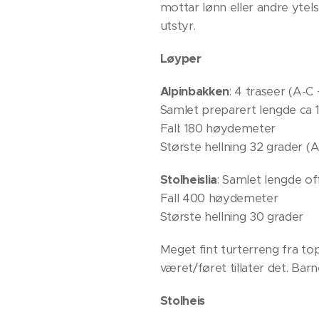
mottar lønn eller andre ytelse
utstyr.
Løyper
Alpinbakken
: 4 traseer (A-
Samlet preparert lengde ca 
Fall: 180 høydemeter
Største hellning 32 grader (A
Stolheislia
: Samlet lengde of
Fall 400 høydemeter
Største hellning 30 grader
Meget fint turterreng fra top
været/føret tillater det. Bar
Stolheis