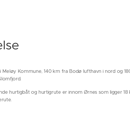
else
 i Meløy Kommune, 140 km fra Bodø lufthavn i nord og 180
 Glomfjord.
e hurtigbåt og hurtigrute er innom Ørnes som ligger 18 
erute.