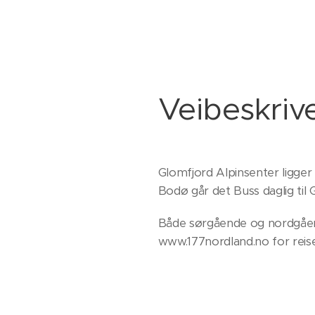
Veibeskriv
Glomfjord Alpinsenter ligger
Bodø går det Buss daglig til
Både sørgående og nordgåend
www.177nordland.no for reis