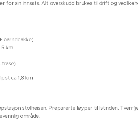
r for sin innsats. Alt overskudd brukes til drift og vedlikeh
C + barnebakke)
1,5 km
-trase)
fpist ca 1,8 km
pstasjon stolheisen. Preparerte løyper til Istinden, Tverrfj
nevennlig område.